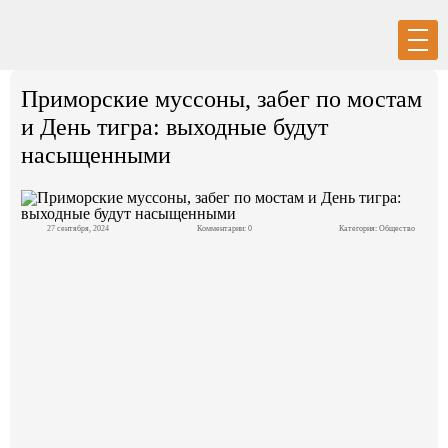
Вход
Регистрация
Приморские муссоны, забег по мостам
и День тигра: выходные будут
насыщенными
Политика
27 сентября, 2024
Комментарии: 0
Категория:
Общество
Экономика
Общество
События в мире
Спорт