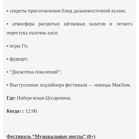
•
секреты приготовления блюд дальневосточной кухни;
•
атмосфера расшитых шёлковых халатов и легкого
перестука палочек-хаси;
•
игры Го;
•
фудкорт;
•
“Дискотека поколений”;
•
Выступление хедлайнера фестиваля — певицы МакSим.
Где:
Набережная Цесаревича.
Когда:
с 12:00.
Фестиваль “Музыкальные мосты” (0+)