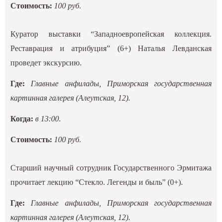
Стоимость:
100 руб.
Куратор выставки “Западноевропейская коллекция.
Реставрация и атрибуция” (6+) Наталья Левданская
проведет экскурсию.
Разделы
Где:
Главные анфилады, Приморская государственная
Вся лента
картинная галерея (Алеутская, 12).
Когда:
в 13:00.
Вся лента
Стоимость:
100 руб.
Вся лента
Старший научный сотрудник Государственного Эрмитажа
Вся лента
прочитает лекцию “Стекло. Легенды и быль” (0+).
Где:
Главные анфилады, Приморская государственная
Теги
Вся лента
Разделы
картинная галерея (Алеутская, 12).