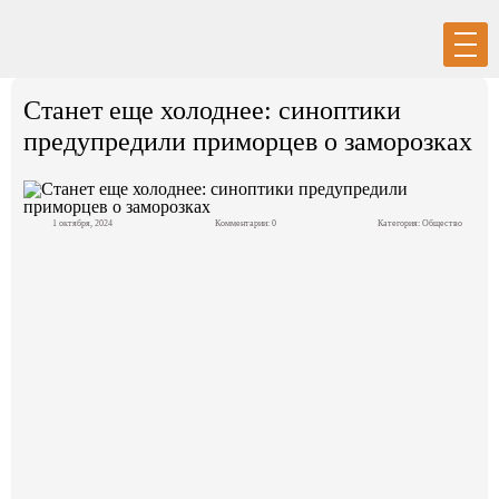
Вход
Регистрация
Станет еще холоднее: синоптики
предупредили приморцев о заморозках
1 октября, 2024
Комментарии: 0
Категория:
Общество
Политика
Экономика
Общество
События в мире
Спорт