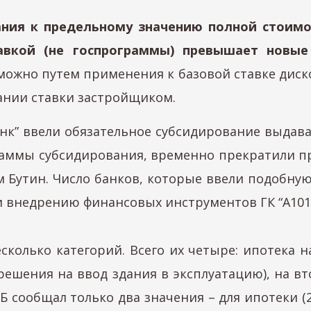
ния к предельному значению полной стоимос
авкой (не госпрограммы) превышает новые 
ожно путем применения к базовой ставке диск
ании ставки застройщиком.
 банк” ввели обязательное субсидирование выд
граммы субсидирования, временно прекратили пр
м Бутин. Число банков, которые ввели подобную
 внедрению финансовых инструментов ГК “А101”
есколько категорий. Всего их четыре: ипотека н
решения на ввод здания в эксплуатацию), на вт
 ЦБ сообщал только два значения – для ипотеки (