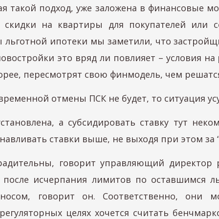
ая такой подход, уже заложена в финансовые мо
 скидки на квартиры для покупателей или с
льготной ипотеки мы заметили, что застройщик
новостройки это вряд ли повлияет – условия на 
корее, пересмотрят свою финмодель, чем решат
 временной отмены ПСК не будет, то ситуация ус
становлена, а субсидировать ставку тут неком
анавливать ставки выше, не выходя при этом за “
радительны, говорит управляющий директор р
е после исчерпания лимитов по оставшимся л
осом, говорит он. Соответственно, они м
 регуляторных целях хочется считать бенчмар