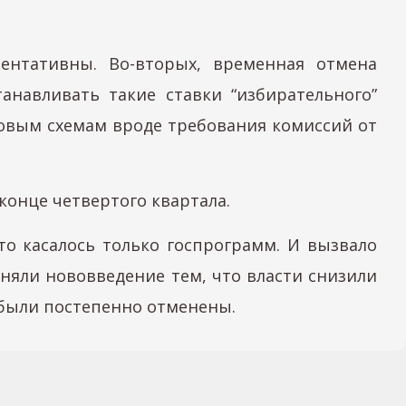
ентативны. Во-вторых, временная отмена
навливать такие ставки “избирательного”
овым схемам вроде требования комиссий от
конце четвертого квартала.
то касалось только госпрограмм. И вызвало
няли нововведение тем, что власти снизили
 были постепенно отменены.