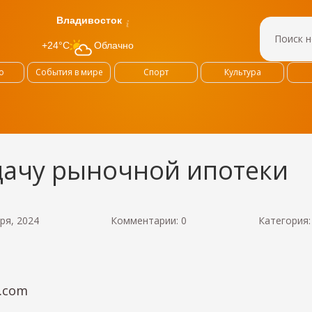
Владивосток
Облачно
+24°C
о
События в мире
Спорт
Культура
ачу рыночной ипотеки
ря, 2024
Комментарии: 0
Категория
k.com