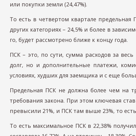
или покупки земли (24,47%).
То есть в четвертом квартале предельная П
других категориях – 24,5% и более в завис
го, будет рассмотрено ближе к концу года.
ПСК – это, по сути, сумма расходов за вес
долг, но и дополнительные платежи, комис
условиях, худших для заемщика и с еще боль
Предельная ПСК не должна более чем на т
требования закона. При этом ключевая став
превысили 21%, и ПСК там выше 23%, то ест
То есть максимальное ПСК в 22,38% получил
составляла 16,72%. А на вторичку – 18,39%. 