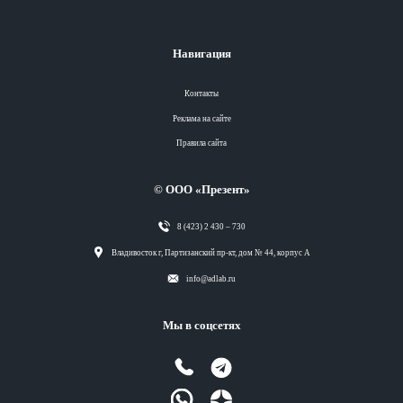
Навигация
Контакты
Реклама на сайте
Правила сайта
© ООО «Презент»
8 (423) 2 430 – 730
Разделы
Владивосток г, Партизанский пр-кт, дом № 44, корпус А
info@adlab.ru
Вся лента
Мы в соцсетях
Вся лента