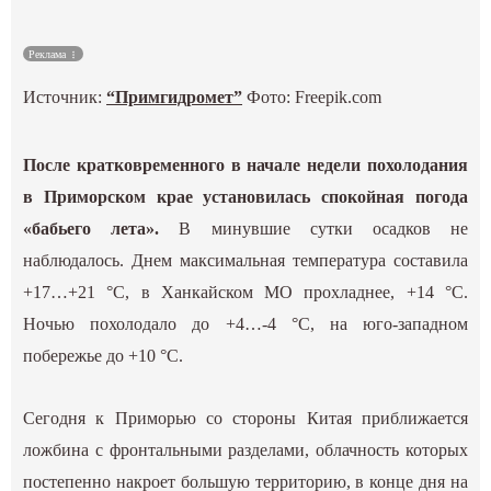
Культура
Реклама
Наука
Источник:
“Примгидромет”
Фото: Freepik.com
Спецпроекты
После кратковременного в начале недели похолодания
в Приморском крае установилась спокойная погода
ГИД
«бабьего лета».
В минувшие сутки осадков не
наблюдалось. Днем максимальная температура составила
+17…+21 °С, в Ханкайском МО прохладнее, +14 °С.
Ночью похолодало до +4…-4 °С, на юго-западном
побережье до +10 °С.
Сегодня к Приморью со стороны Китая приближается
ложбина с фронтальными разделами, облачность которых
постепенно накроет большую территорию, в конце дня на