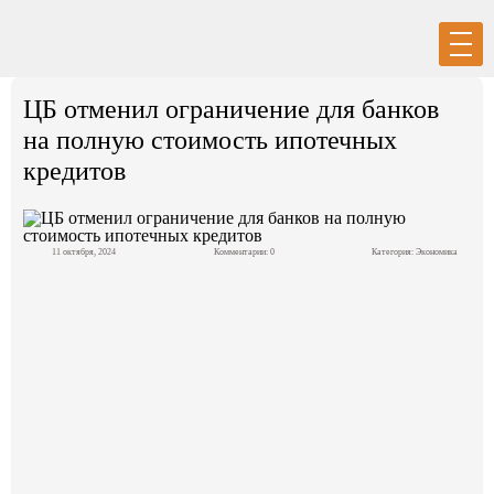
Вход
Регистрация
ЦБ отменил ограничение для банков
на полную стоимость ипотечных
кредитов
Политика
11 октября, 2024
Комментарии: 0
Категория:
Экономика
Экономика
Общество
События в мире
Спорт