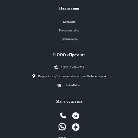
Навигация
Контакты
Реклама на сайте
Правила сайта
© ООО «Презент»
8 (423) 2 430 – 730
Разделы
Владивосток г, Партизанский пр-кт, дом № 44, корпус А
info@adlab.ru
Вся лента
Мы в соцсетях
Вся лента
Вся лента