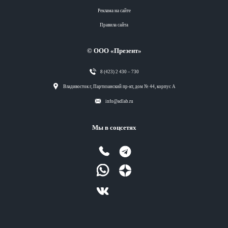
Реклама на сайте
Правила сайта
© ООО «Презент»
8 (423) 2 430 – 730
Разделы
Владивосток г, Партизанский пр-кт, дом № 44, корпус А
info@adlab.ru
Вся лента
Мы в соцсетях
Вся лента
Вся лента
Вся лента