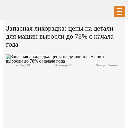
Вход
Регистрация
Запасная лихорадка: цены на детали
для машин выросли до 78% с начала
года
Политика
11 октября, 2024
Комментарии: 0
Категория:
Экономика
Экономика
Общество
События в мире
Спорт