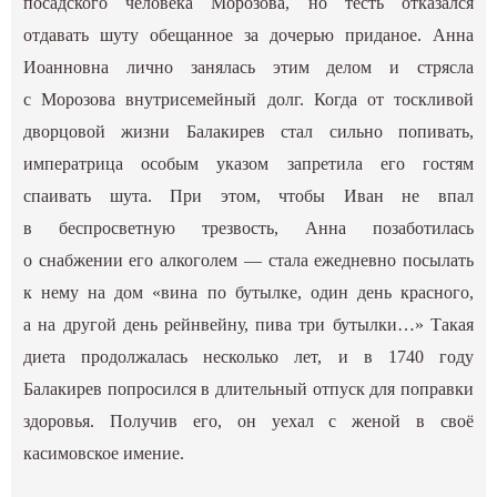
посадского человека Морозова, но тесть отказался
отдавать шуту обещанное за дочерью приданое. Анна
Иоанновна лично занялась этим делом и стрясла
с Морозова внутрисемейный долг. Когда от тоскливой
дворцовой жизни Балакирев стал сильно попивать,
императрица особым указом запретила его гостям
спаивать шута. При этом, чтобы Иван не впал
в беспросветную трезвость, Анна позаботилась
о снабжении его алкоголем — стала ежедневно посылать
к нему на дом «вина по бутылке, один день красного,
а на другой день рейнвейну, пива три бутылки…» Такая
диета продолжалась несколько лет, и в 1740 году
Балакирев попросился в длительный отпуск для поправки
здоровья. Получив его, он уехал с женой в своё
касимовское имение.