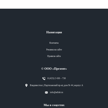
Навигация
Контакты
Реклама на сайте
Правила сайта
© ООО «Презент»
8 (423) 2 430 – 730
Разделы
Владивосток г, Партизанский пр-кт, дом № 44, корпус А
info@adlab.ru
Вся лента
Мы в соцсетях