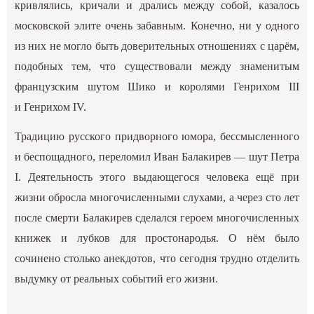
кривлялись, кричали и дрались между собой, казалось
московской элите очень забавным. Конечно, ни у одного
из них не могло быть доверительных отношениях с царём,
подобных тем, что существовали между знаменитым
французским шутом Шико и королями Генрихом III
и Генрихом IV.
Традицию русского придворного юмора, бессмысленного
и беспощадного, переломил Иван Балакирев — шут Петра
I. Деятельность этого выдающегося человека ещё при
жизни обросла многочисленными слухами, а через сто лет
после смерти Балакирев сделался героем многочисленных
книжек и лубков для простонародья. О нём было
сочинено столько анекдотов, что сегодня трудно отделить
выдумку от реальных событий его жизни.