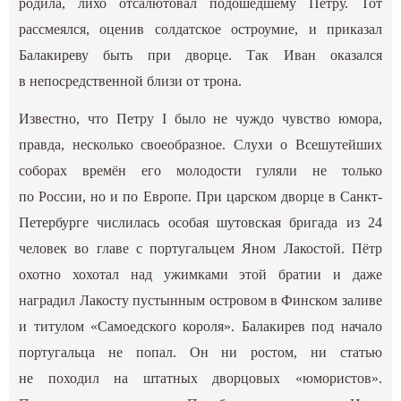
родила, лихо отсалютовал подошедшему Петру. Тот
рассмеялся, оценив солдатское остроумие, и приказал
Балакиреву быть при дворце. Так Иван оказался
в непосредственной близи от трона.
Известно, что Петру I было не чуждо чувство юмора,
правда, несколько своеобразное. Слухи о Всешутейших
соборах времён его молодости гуляли не только
по России, но и по Европе. При царском дворце в Санкт-
Петербурге числилась особая шутовская бригада из 24
человек во главе с португальцем Яном Лакостой. Пётр
охотно хохотал над ужимками этой братии и даже
наградил Лакосту пустынным островом в Финском заливе
и титулом «Самоедского короля». Балакирев под начало
португальца не попал. Он ни ростом, ни статью
не походил на штатных дворцовых «юмористов».