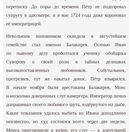
переписку. До поры до времени Пётр не подозревал
супругу в адюльтере, и в мае 1724 года даже короновал
её императрицей.
Невольным виновником скандала в августейшем
семействе стал именно Балакирев. Осенью Иван
по пьяному делу проболтался ученику обойщика
Суворову о своей роли в тайных делишках
высокопоставленных любовников. Собутыльник,
протрезвев, тут же накатал донос. Пётр взъярился.
В начале ноября были арестованы Балакирев, Монс
и несколько доверенных слуг камергера. Император лично
допрашивал своего любимого шута, вздёрнутого на дыбе.
Какие показания удалось выбить из Ивана доподлинно
неизвестно, но суд состоялся всего через две недели.
Монса приговорили к казни, его слуг — к длительной