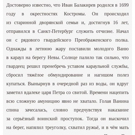
Достоверно известно, что Иван Балакирев родился в 1699
году в окрестностях Костромы. Он происходил
из старинной дворянской семьи и, достигнув 16 лет,
отправился в Санкт-Петербург служить отчизне. Начал
он с рядового гвардейского Преображенского полка.
Однажды в летнюю жару поставили молодого Ваню
в караул на берегу Невы. Солнце палило так сильно, что
гвардеец решил пренебречь уставом караульной службы,
сбросил тяжёлое обмундирование и нагишом полез
купаться. Вынырнув в очередной раз из воды, он вдруг
заметил вдалеке царя Петра со свитой. Времени нацепить
всю сложную амуницию явно не хватало. Голая Ванина
спина зачесалась, словно предчувствуя наказание
за серьёзный воинский проступок. Тогда он выскочил
на берег, напялил треуголку, схватил ружьё, и в чём мать