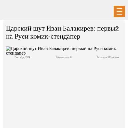
Вход
Регистрация
Царский шут Иван Балакирев: первый
на Руси комик-стендапер
12 октября, 2024
Комментарии: 0
Категория:
Общество
Политика
Экономика
Общество
События в мире
Спорт