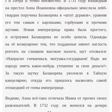
I и Петра II точно неизвестно. В 1731 году взошедшая
на престол Анна Иоанновна официально зачислила лейб-
гвардии поручика Балакирева в «штат дураков», уравняв
его тем самым с карликами, горбунами и прочими
шутами. Новая императрица нрава была простого,
и остроумия Балакирева не особо ценила. Однажды
на её возмущение тем, что подданные имеют наглость
роптать на слишком высокие налоги, шут отозвался:
«Напрасно гневаешься, матушка-государыня! Надо же
народу иметь какое-нибудь утешение за свои деньги!»
За такую шутку Балакирева уволокли в Тайную
канцелярию, откуда его пришлось вызволять самой
отошедшей от гнева императрице.
Видимо, Анна всё-таки отличала Ивана от прочих своих
развлекателей. В 1732 году он женился на дочери