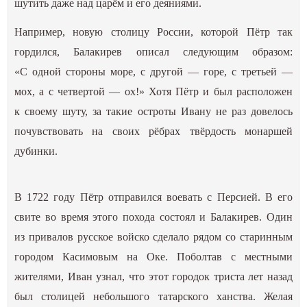
шутить даже над царём и его деяниями.
Например, новую столицу России, которой Пётр так
гордился, Балакирев описал следующим образом:
«С одной стороны море, с другой — горе, с третьей —
мох, а с четвертой — ох!» Хотя Пётр и был расположен
к своему шуту, за такие остроты Ивану не раз довелось
почувствовать на своих рёбрах твёрдость монаршей
дубинки.
В 1722 году Пётр отправился воевать с Персией. В его
свите во время этого похода состоял и Балакирев. Один
из привалов русское войско сделало рядом со старинным
городом Касимовым на Оке. Поболтав с местными
жителями, Иван узнал, что этот городок триста лет назад
был столицей небольшого татарского ханства. Желая