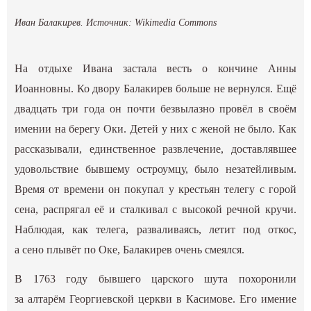
Иван Балакирев. Источник: Wikimedia Commons
На отдыхе Ивана застала весть о кончине Анны
Иоанновны. Ко двору Балакирев больше не вернулся. Ещё
двадцать три года он почти безвылазно провёл в своём
имении на берегу Оки. Детей у них с женой не было. Как
рассказывали, единственное развлечение, доставлявшее
удовольствие бывшему остроумцу, было незатейливым.
Время от времени он покупал у крестьян телегу с горой
сена, распрягал её и сталкивал с высокой речной кручи.
Наблюдая, как телега, разваливаясь, летит под откос,
а сено плывёт по Оке, Балакирев очень смеялся.
В 1763 году бывшего царского шута похоронили
за алтарём Георгиевской церкви в Касимове. Его имение