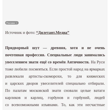
Культура
Наука
Реклама
Источник и фото:
“Дилетант.Медиа”
Спецпроекты
ГИД
Придворный шут — древняя, хотя и не очень
почтенная профессия. Специальные люди занимались
увеселением знати ещё со времён Античности.
На Руси
тоже любили посмеяться. Если простой народ на ярмарках
развлекали артисты-скоморохи, то для княжеских
и царских дворов увеселителей специально отбирали.
По палатам московской знати сновали целые ватаги
карликов и карлиц, горбунов и горбуний, людей
со всевозможными изъянами. То, как эти несчастные