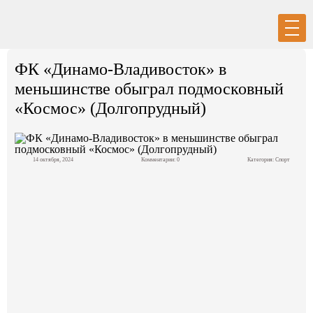
Вход
Регистрация
ФК «Динамо-Владивосток» в
меньшинстве обыграл подмосковный
«Космос» (Долгопрудный)
Политика
14 октября, 2024
Комментарии: 0
Категория:
Спорт
Экономика
Общество
События в мире
Спорт