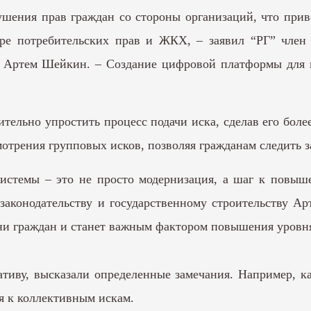
ушения прав граждан со стороны организаций, что прив
ре потребительских прав и ЖКХ, – заявил “РГ” член
ву Артем Шейкин. – Создание цифровой платформы для
ительно упростить процесс подачи иска, сделав его бол
отрения групповых исков, позволяя гражданам следить з
истемы – это не просто модернизация, а шаг к повыш
аконодательству и государственному строительству А
и граждан и станет важным фактором повышения уровня
тиву, высказали определенные замечания. Например, к
я к коллективным искам.