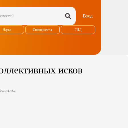
Вход
Наука
Спецпроекты
ГИД
коллективных исков
Политика