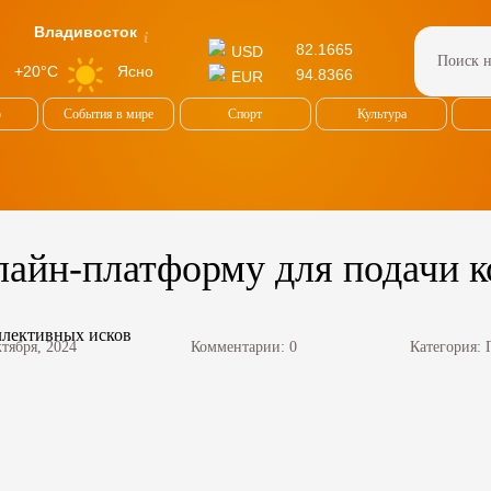
Владивосток
82.1665
USD
Ясно
+20°C
94.8366
EUR
о
События в мире
Спорт
Культура
нлайн-платформу для подачи 
ктября, 2024
Комментарии: 0
Категория: