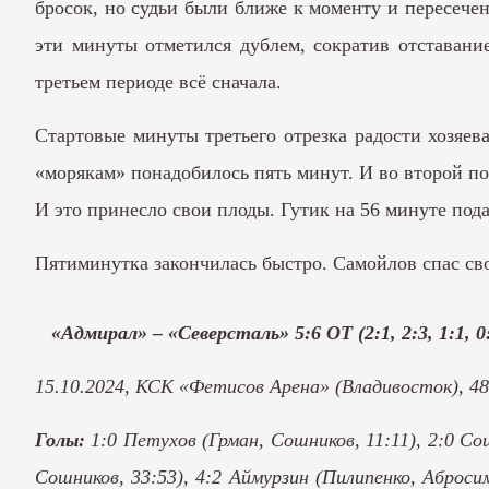
бросок, но судьи были ближе к моменту и пересеч
эти минуты отметился дублем, сократив отставание
третьем периоде всё сначала.
Стартовые минуты третьего отрезка радости хозяев
«морякам» понадобилось пять минут. И во второй пол
И это принесло свои плоды. Гутик на 56 минуте под
Пятиминутка закончилась быстро. Самойлов спас сво
«Адмирал» – «Северсталь» 5:6 ОТ (2:1, 2:3, 1:1, 0
15.10.2024, КСК «Фетисов Арена» (Владивосток),
48
Голы:
1:0 Петухов (Грман, Сошников, 11:11), 2:0 Со
Сошников, 33:53), 4:2 Аймурзин (Пилипенко, Абросим