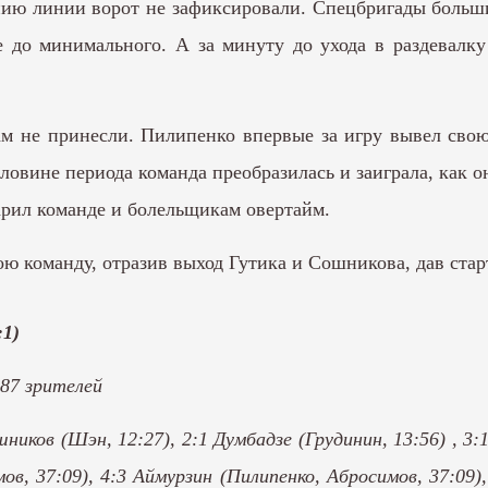
ению линии ворот не зафиксировали. Спецбригады боль
 до минимального. А за минуту до ухода в раздевалку
ам не принесли. Пилипенко впервые за игру вывел свою
овине периода команда преобразилась и заиграла, как она
арил команде и болельщикам овертайм.
ю команду, отразив выход Гутика и Сошникова, дав старт
:1)
87 зрителей
шников (Шэн, 12:27), 2:1 Думбадзе (Грудинин, 13:56) , 3
ов, 37:09), 4:3 Аймурзин (Пилипенко, Абросимов, 37:09)