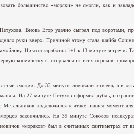
изовать большинство «моряки» не смогли, как и завла
Петухова. Вновь Егор удачно сыграл под воротами, п
дняло руки вверх. Причиной этому стала шайба Сошни
Самойлову. Никита заработал 1+1 к 13 минуте встречи. 
первую космическую, оторвался от всех игроков примо
стные эмоции. До 33 минуты ликовали хозяева, а в ост
оманды. На 27 минуте Петухов оформил дубль, сохранив
е Метальников подключился к атаке, нашел момент для
морцев закончились. На 35 минуте Соколов неаккура
новичок «моряков» был в считанных сантиметрах от вз