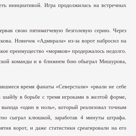
деть инициативой. Игра продолжилась на встречных
рервав свою пятиматчевую безголевую серию. Через
кова. Новичок «Адмирала» из-за ворот набросил на
Такое преимущество «моряков» продержалось недолго.
рской команды и в ближнем бою обыграл Мишурова,
авшиеся время фанаты «Северстали» «рвали не себе
 шайбу в борьбе с тремя игроками в желтой форме,
 выхода «один в ноль», который реализовал точным
тно сыграл клюшкой, заработав 4 минуты штрафа.
ятия ворот, и даже статистики среагировали на его