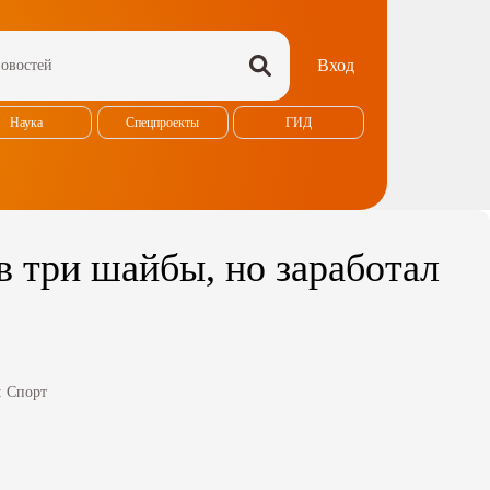
Вход
Наука
Спецпроекты
ГИД
 три шайбы, но заработал
:
Спорт