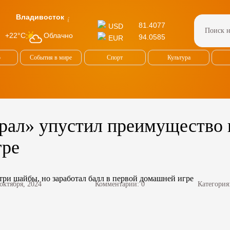
Владивосток
81.4077
USD
Облачно
+22°C
94.0585
EUR
о
События в мире
Спорт
Культура
ал» упустил преимущество в
гре
 октября, 2024
Комментарии: 0
Категория