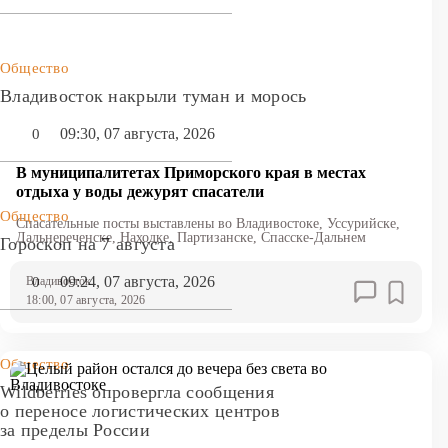
Общество
Владивосток накрыли туман и морось
09:30, 07 августа, 2026
0
В муниципалитетах Приморского края в местах
отдыха у воды дежурят спасатели
Общество
Спасательные посты выставлены во Владивостоке, Уссурийске,
Дальнереченске, Находке, Партизанске, Спасске-Дальнем
Гороскоп на 7 августа
09:24, 07 августа, 2026
0
Владивосток
18:00, 07 августа, 2026
Общество
Wildberries опровергла сообщения
о переносе логистических центров
за пределы России