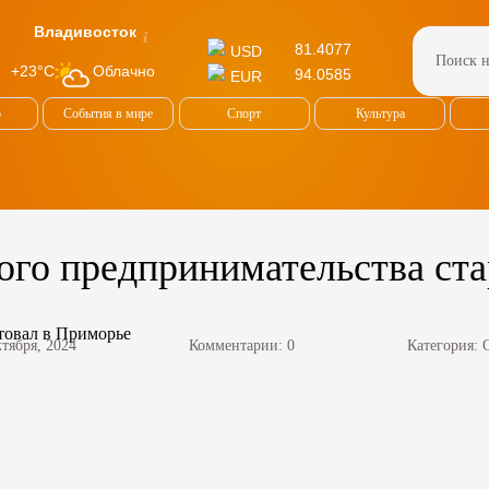
Владивосток
81.4077
USD
Облачно
+23°C
94.0585
EUR
о
События в мире
Спорт
Культура
ого предпринимательства ст
ктября, 2024
Комментарии: 0
Категория: