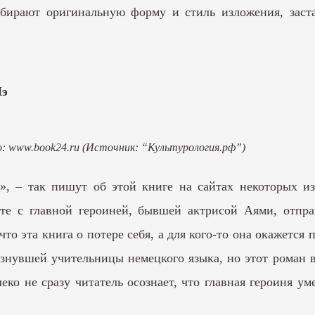
бирают оригинальную форму и стиль изложения, застав
Пэ
о: www.book24.ru (Источник: “Культурология.рф”)
», – так пишут об этой книге на сайтах некоторых и
сте с главной героиней, бывшей актрисой Аями, отпра
что эта книга о потере себя, а для кого-то она окажется
чезнувшей учительницы немецкого языка, но этот роман 
ко не сразу читатель осознает, что главная героиня уме