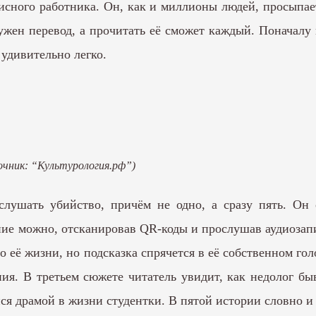
исного работника. Он, как и миллионы людей, просыпает
ужен перевод, а прочитать её сможет каждый. Поначалу м
 удивительно легко.
очник: “Культурология.рф”)
дслушать убийство, причём не одно, а сразу пять. О
ие можно, отсканировав QR-коды и прослушав аудиозапи
 её жизни, но подсказка спрячется в её собственном го
я. В третьем сюжете читатель увидит, как недолог бы
ся драмой в жизни студентки. В пятой истории словно и 