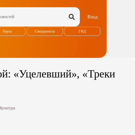
Вход
Наука
Спецпроекты
ГИД
ой: «Уцелевший», «Треки
Культура