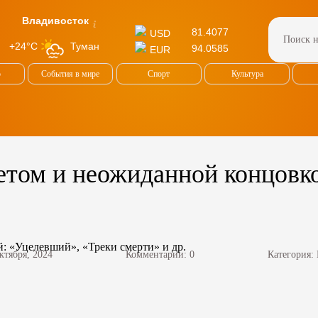
Владивосток
81.4077
USD
Туман
+24°C
94.0585
EUR
о
События в мире
Спорт
Культура
етом и неожиданной концовк
ктября, 2024
Комментарии: 0
Категория: