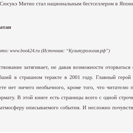
 Сюсукэ Митио стал национальным бестселлером в Япон
натан
Фото: www.book24.ru
(Источник: “Культурология.рф”)
ствование затягивает, не давая возможности оторваться
ибший в страшном теракте в 2001 году. Главный герой 
е нет ничего необычного, кроме того, что читателю 
рмату. В этой книге есть страницы всего с одной строчко
тмосферу описываемого события. И несложно почувство