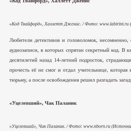
«Код Твайфорд», Халлетт Дженис
«Код Твайфорд», Халлетт Дженис. / Фото: www.labirint.ru
Любители детективов и головоломок, несомненно,
аудиозаписи, в которых спрятан секретный код. В 
десятилетий назад 14-летний подросток, страдающ
прочесть её не смог и отдал учительнице, которая
тюрьму, а после освобождения решил разгадать загад
«Уцелевший», Чак Паланик
«Уцелевший», Чак Паланик. / Фото: www.nborn.ru (Источни