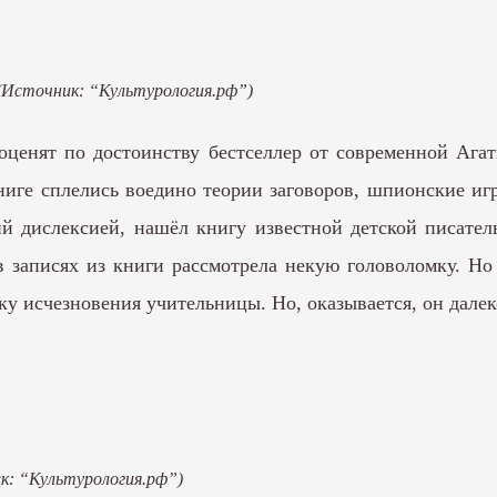
(Источник: “Культурология.рф”)
 оценят по достоинству бестселлер от современной Аг
книге сплелись воедино теории заговоров, шпионские 
ий дислексией, нашёл книгу известной детской писател
 в записях из книги рассмотрела некую головоломку. Но
ку исчезновения учительницы. Но, оказывается, он далек
к: “Культурология.рф”)