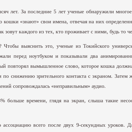
яч лет. За последние 5 лет ученые обнаружили многое 
то кошки «знают» свои имена, отвечая на них определен
к зовут каждого из тех, кто проживает с ними, будь то 
 Чтобы выяснить это, ученые из Токийского университ
жали перед ноутбуком и показывали два анимированн
рый повторял вымышленное слово, которое кошка должна
и по снижению зрительного контакта с экраном. Затем 
ажений сопровождалась «неправильным» аудио.
% больше времени, глядя на экран, слыша такие несо
ассоциацию всего после двух 9-секундных уроков. Дл