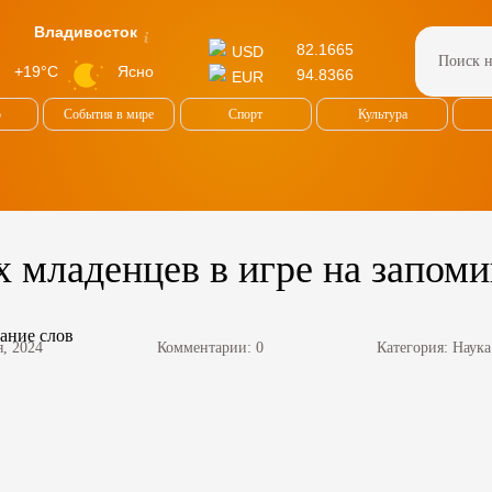
Владивосток
82.1665
USD
Ясно
+19°C
94.8366
EUR
о
События в мире
Спорт
Культура
 младенцев в игре на запоми
я, 2024
Комментарии: 0
Категория:
Наука