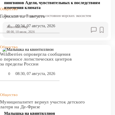
пингвинов Адели, чувствительных к последствиям
изменения климата
Общество
Гороскоп на 7 августа
Вид служит индикатором состояния морских экосистем
09:24, 07 августа, 2026
0
Животные
, Мир
08:00, 10 июля, 2026
Общество
Wildberries опровергла сообщения
о переносе логистических центров
за пределы России
08:30, 07 августа, 2026
0
Общество
Муниципалитет вернул участок детского
лагеря на Де-Фризе
Малышка на квинтиллион