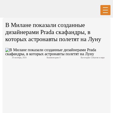
Вход
Регистрация
В Милане показали созданные
дизайнерами Prada скафандры, в
которых астронавты полетят на Луну
Политика
20 октября, 2024
Комментарии: 0
Категория:
События в мире
Экономика
Общество
События в мире
Спорт