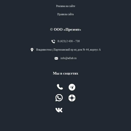
Реклама на сайте
Правила сайта
© ООО «Презент»
8 (423) 2 430 – 730
Разделы
Владивосток г, Партизанский пр-кт, дом № 44, корпус А
info@adlab.ru
Вся лента
Мы в соцсетях
Вся лента
Вся лента
Вся лента