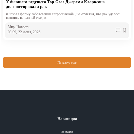
У бывшего ведущего Top Gear Джереми Кларксона
диагностировали рак
н назвал форму заболевания «агрессивной», но отметил, что рак удалось
выявить на ранней стадии.
Мир
, Новости
08:09, 22 июня, 2026
Показать еще
Навигация
Контакты