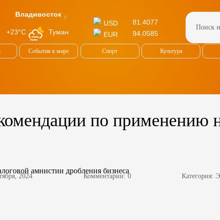
Владивосток
81.4077
USD
Туман
+23°C
94.0585
EUR
о
События в мире
Спорт
Культура
комендации по применению н
тября, 2024
Комментарии: 0
Категория:
Э