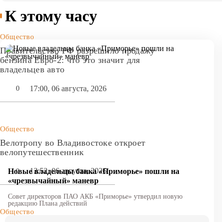
К этому часу
Общество
Правительство РФ разрешило продажу
бензина Евро-2: что это значит для
владельцев авто
17:00, 06 августа, 2026
0
Общество
Велотропу во Владивостоке откроет
велопутешественник
13:52, 06 августа, 2026
0
Новые владельцы банка «Приморье» пошли на
«чрезвычайный» маневр
Совет директоров ПАО АКБ «Приморье» утвердил новую
редакцию Плана действий
Общество