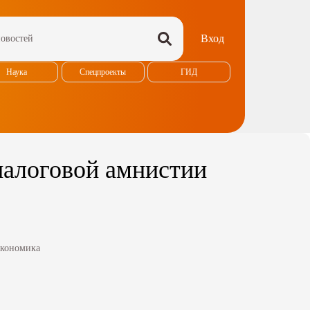
Вход
Наука
Спецпроекты
ГИД
алоговой амнистии
кономика