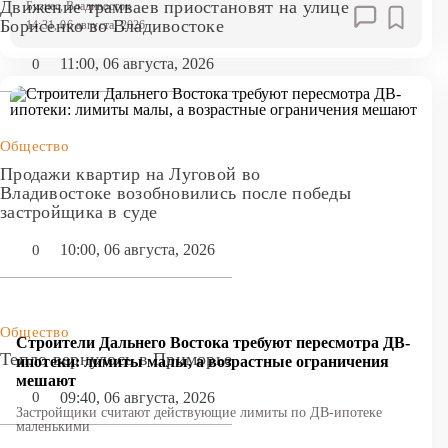
Движение трамваев приостановят на улице
Бизнес
, Владивосток
Борисенко во Владивостоке
14:31, 06 августа, 2026
11:00, 06 августа, 2026
0
Общество
Продажи квартир на Луговой во
Владивостоке возобновились после победы
застройщика в суде
10:00, 06 августа, 2026
0
Общество
Строители Дальнего Востока требуют пересмотра ДВ-
Тепло вернулось в Приморье
ипотеки: лимиты малы, а возрастные ограничения
мешают
09:40, 06 августа, 2026
0
Застройщики считают действующие лимиты по ДВ-ипотеке
маленькими