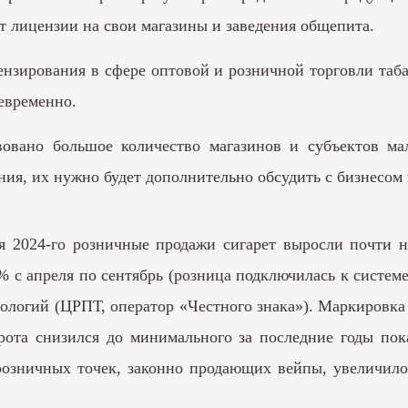
т лицензии на свои магазины и заведения общепита.
нзирования в сфере оптовой и розничной торговли таб
евременно.
вано большое количество магазинов и субъектов мал
ия, их нужно будет дополнительно обсудить с бизнесом
я 2024-го розничные продажи сигарет выросли почти н
с апреля по сентябрь (розница подключилась к системе
логий (ЦРПТ, оператор «Честного знака»). Маркировка 
борота снизился до минимального за последние годы по
розничных точек, законно продающих вейпы, увеличилось