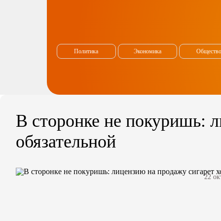
Политика
Экономика
Обществ
В сторонке не покуришь: л
обязательной
22 ок