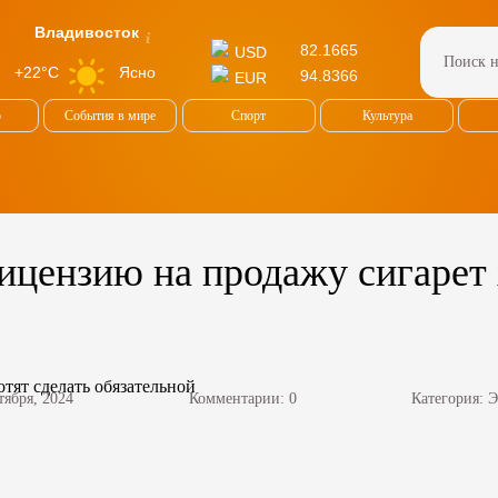
Владивосток
82.1665
USD
Ясно
+22°C
94.8366
EUR
о
События в мире
Спорт
Культура
ицензию на продажу сигарет 
тября, 2024
Комментарии: 0
Категория:
Э