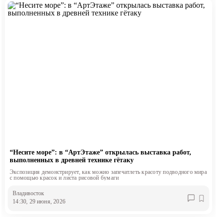
“Несите море”: в “АртЭтаже” открылась выставка работ,
выполненных в древней технике гётаку
Экспозиция демонстрирует, как можно запечатлеть красоту подводного мира
с помощью красок и листа рисовой бумаги
Владивосток
14:30, 29 июня, 2026