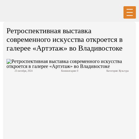
Вход
Регистрация
Ретроспективная выставка
современного искусства откроется в
галерее «Артэтаж» во Владивостоке
Политика
23 октября, 2024
Комментарии: 0
Категория:
Культура
Экономика
Общество
События в мире
Спорт