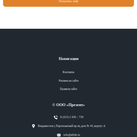
Показать еще
Навигация
Контакты
Реклама на сайте
Правила сайта
© ООО «Презент»
8 (423) 2 430 – 730
Разделы
Владивосток г, Партизанский пр-кт, дом № 44, корпус А
info@adlab.ru