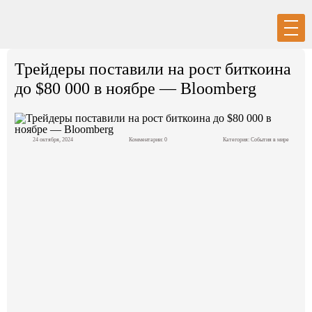
Вход
Регистрация
Трейдеры поставили на рост биткоина
до $80 000 в ноябре — Bloomberg
24 октября, 2024
Комментарии: 0
Категория:
События в мире
Политика
Экономика
Общество
События в мире
Спорт