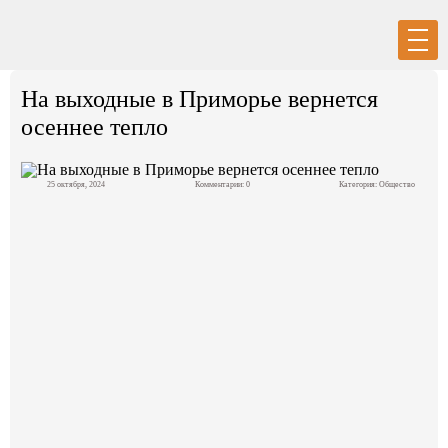
Вход
Регистрация
На выходные в Приморье вернется
осеннее тепло
25 октября, 2024
Комментарии: 0
Категория:
Общество
Политика
Экономика
Общество
События в мире
Спорт