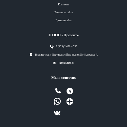
Контакты
Реклама на сайте
Правила сайта
© ООО «Презент»
8 (423) 2 430 – 730
Разделы
Владивосток г, Партизанский пр-кт, дом № 44, корпус А
info@adlab.ru
Вся лента
Мы в соцсетях
Вся лента
Вся лента
Вся лента