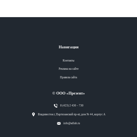
Навигация
Контакты
Реклама на сайте
Правила сайта
© ООО «Презент»
8 (423) 2 430 – 730
Разделы
Владивосток г, Партизанский пр-кт, дом № 44, корпус А
info@adlab.ru
Вся лента