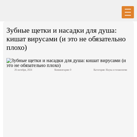
Вход
Регистрация
Зубные щетки и насадки для душа:
кишат вирусами (и это не обязательно
плохо)
Политика
26 октября, 2024
Комментарии: 0
Категория:
Наука и технологии
Экономика
Общество
События в мире
Спорт