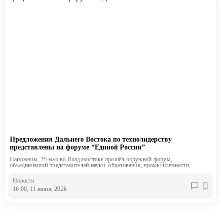
Предложения Дальнего Востока по технолидерству
представлены на форуме “Единой России”
Напомним, 25 мая во Владивостоке прошёл окружной форум,
объединивший представителей науки, образования, промышленности,
органов власти и экспертного сообщества со всего Дальнего Востока.
Новости
16:00, 11 июня, 2026