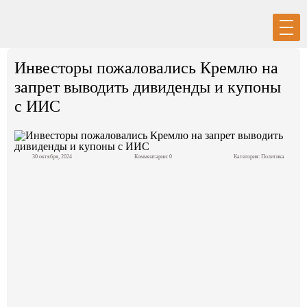
Вход
Регистрация
Инвесторы пожаловались Кремлю на
запрет выводить дивиденды и купоны
с ИИС
Политика
30 октября, 2024
Комментарии: 0
Категория:
Политика
Экономика
Общество
События в мире
Спорт