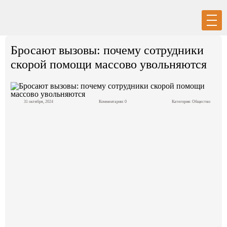
Вход
Регистрация
Бросают вызовы: почему сотрудники
скорой помощи массово увольняются
31 октября, 2024
Комментарии: 0
Категория:
Общество
Политика
Экономика
Общество
События в мире
Спорт