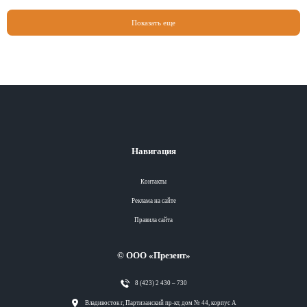
Показать еще
Навигация
Контакты
Реклама на сайте
Правила сайта
© ООО «Презент»
8 (423) 2 430 – 730
Разделы
Владивосток г, Партизанский пр-кт, дом № 44, корпус А