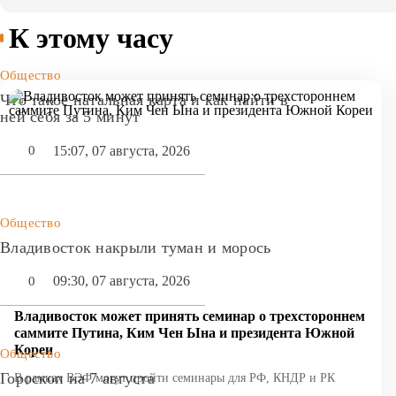
К этому часу
Общество
Что такое натальная карта и как найти в
ней себя за 5 минут
15:07, 07 августа, 2026
0
Общество
Владивосток накрыли туман и морось
09:30, 07 августа, 2026
0
Владивосток может принять семинар о трехстороннем
саммите Путина, Ким Чен Ына и президента Южной
Кореи
Общество
Гороскоп на 7 августа
В рамках ВЭФ могут пройти семинары для РФ, КНДР и РК