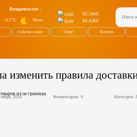
Владивосток
82.1665
USD
Ясно
+17°C
94.8366
EUR
о
События в мире
Спорт
Культура
а изменить правила доставки
ктября, 2024
Комментарии: 0
Категория: