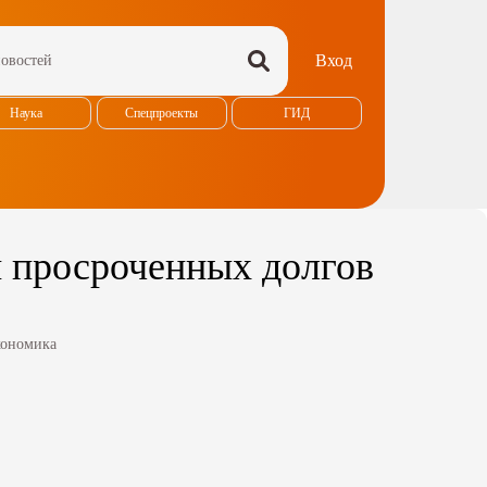
Вход
Наука
Спецпроекты
ГИД
и просроченных долгов
ономика