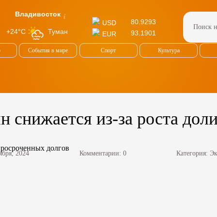
Владивосток
80.9293
USD
Туман
+24°C
93.1901
EUR
о
События в мире
Спорт
Культура
н снижается из-за роста дол
ября, 2024
Комментарии: 0
Категория:
Эк