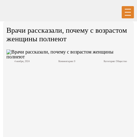
Вход
Регистрация
Врачи рассказали, почему с возрастом
женщины полнеют
4 ноября, 2024
Комментарии: 0
Категория:
Общество
Политика
Экономика
Общество
События в мире
Спорт