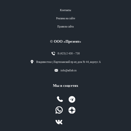
Контакты
Реклама на сайте
Правила сайта
© ООО «Презент»
8 (423) 2 430 – 730
Разделы
Владивосток г, Партизанский пр-кт, дом № 44, корпус А
info@adlab.ru
Вся лента
Мы в соцсетях
Вся лента
Вся лента
Вся лента