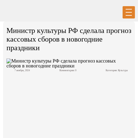
Вход
Регистрация
Министр культуры РФ сделала прогноз
кассовых сборов в новогодние
праздники
Политика
7 ноября, 2024
Комментарии: 0
Категория:
Культура
Экономика
Общество
События в мире
Спорт