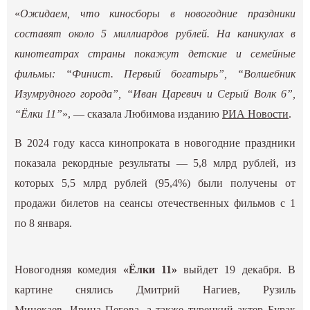
«
Ожидаем, что киносборы в новогодние праздники
составят около 5 миллиардов рублей. На каникулах в
кинотеатрах страны покажут детские и семейные
фильмы: “Финист. Первый богатырь”, “Волшебник
Изумрудного города”, “Иван Царевич и Серый Волк 6”,
“Ёлки 11”
», — сказала Любимова изданию
РИА Новости
.
В 2024 году касса кинопроката в новогодние праздники
показала рекордные результаты — 5,8 млрд рублей, из
которых 5,5 млрд рублей (95,4%) были получены от
продажи билетов на сеансы отечественных фильмов с 1
по 8 января.
Новогодняя комедия
«Ёлки 11»
выйдет 19 декабря. В
картине снялись
Дмитрий Нагиев, Рузиль
Минекаев, Ирина Пегова, а также турецкий актер Бурак