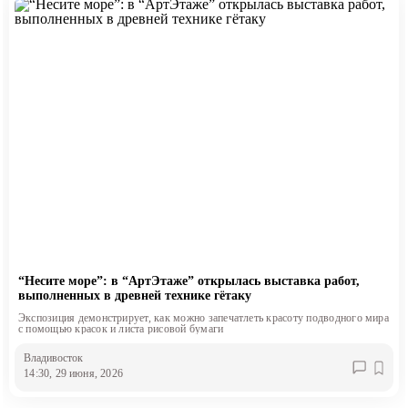
“Несите море”: в “АртЭтаже” открылась выставка работ,
выполненных в древней технике гётаку
Экспозиция демонстрирует, как можно запечатлеть красоту подводного мира
с помощью красок и листа рисовой бумаги
Владивосток
14:30, 29 июня, 2026