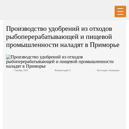
Вход
Регистрация
Производство удобрений из отходов
рыбоперерабатывающей и пищевой
промышленности наладят в Приморье
Политика
7 ноября, 2024
Комментарии: 0
Категория:
Экономика
Экономика
Общество
События в мире
Спорт