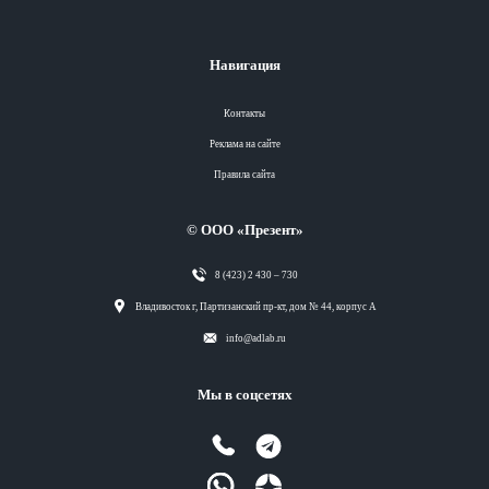
Навигация
Контакты
Реклама на сайте
Правила сайта
© ООО «Презент»
8 (423) 2 430 – 730
Разделы
Владивосток г, Партизанский пр-кт, дом № 44, корпус А
info@adlab.ru
Вся лента
Мы в соцсетях
Вся лента