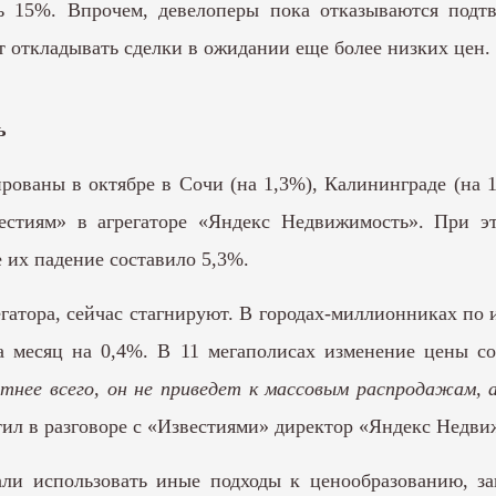
ь 15%. Впрочем, девелоперы пока отказываются подт
т откладывать сделки в ожидании еще более низких цен.
ь
ованы в октябре в Сочи (на 1,3%), Калининграде (на 
звестиям» в агрегаторе «Яндекс Недвижимость». При 
е их падение составило 5,3%.
атора, сейчас стагнируют. В городах-миллионниках по и
а месяц на 0,4%. В 11 мегаполисах изменение цены с
тнее всего, он не приведет к массовым распродажам, 
тил в разговоре с «Известиями» директор «Яндекс Недв
али использовать иные подходы к ценообразованию, за