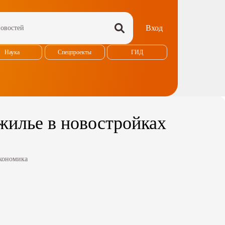
Вход
Наука
Спецпроекты
ГИД
жилье в новостройках
кономика