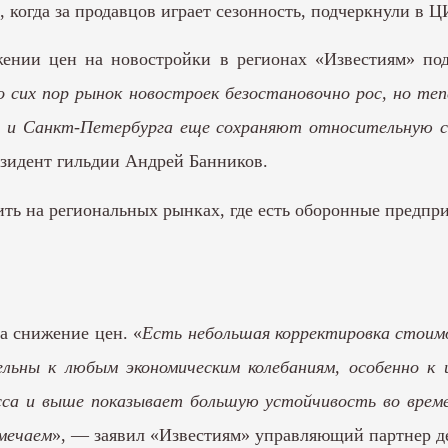
, когда за продавцов играет сезонность, подчеркнули в 
нии цен на новостройки в регионах «Известиям» по
о сих пор рынок новостроек безостановочно рос, но т
и Санкт-Петербурга еще сохраняют относительную ст
езидент гильдии Андрей Банников.
нить на региональных рынках, где есть оборонные предпр
а снижение цен. «
Есть небольшая корректировка стоимос
ельны к любым экономическим колебаниям, особенно к
сса и выше показывает большую устойчивость во време
мечаем
», — заявил «Известиям» управляющий партнер д