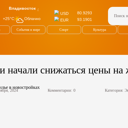
Владивосток
80.9293
USD
Облачно
+25°C
93.1901
EUR
о
События в мире
Спорт
Культура
и начали снижаться цены на 
оября, 2024
Комментарии: 0
Категория:
Э