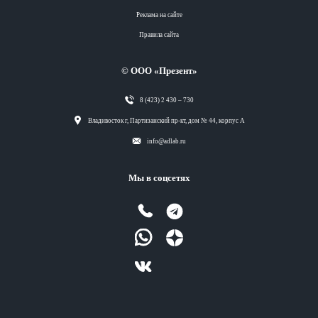
Реклама на сайте
Правила сайта
© ООО «Презент»
8 (423) 2 430 – 730
Разделы
Владивосток г, Партизанский пр-кт, дом № 44, корпус А
info@adlab.ru
Вся лента
Мы в соцсетях
Вся лента
Вся лента
Вся лента