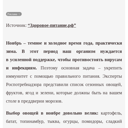
Культура
Реклама
Наука
Источник:
“Здоровое-питание.рф”
Спецпроекты
Ноябрь – темное и холодное время года, практически
зима. В этот период наш организм нуждается
ГИД
в усиленной поддержке, чтобы противостоять вирусам
и инфекциям.
Поэтому основная задача – укрепить
иммунитет с помощью правильного питания. Эксперты
Роспотребнадзора представили список сезонных овощей,
фруктов, ягод и зелени, которые должны быть на вашем
столе в преддверии морозов.
Выбор овощей в ноябре довольно велик:
картофель,
батат, топинамбур, тыква, огурцы, помидоры, сладкий