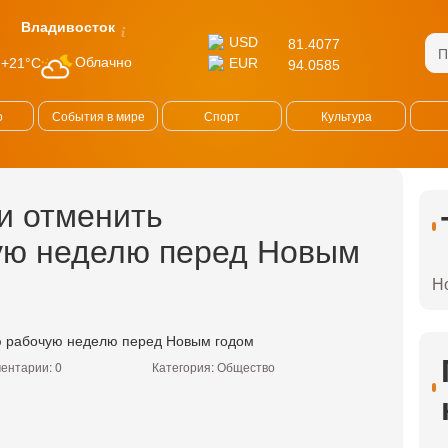
Владивосток
USD
81.4077
Облачно
+21°C
EUR
94.0585
о
События в мире
Спорт
Культура
и отменить
ую неделю перед Новым
Н
ентарии: 0
Категория:
Общество