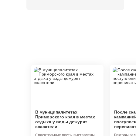
В муниципалитетах
После ска
Приморского края в местах
кампанией
отдыха у воды дежурят
поступлен
спасатели
переписа
Спасательные посты выставлены
Ректоры вед