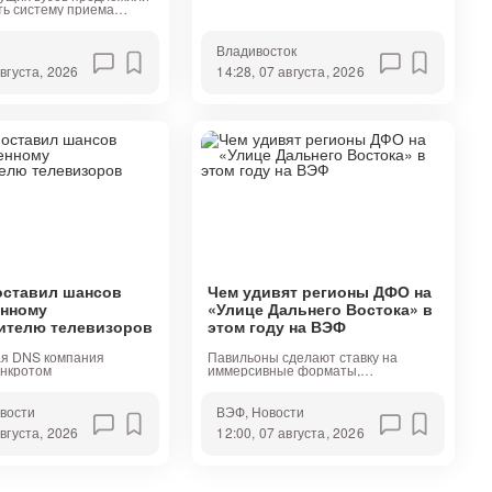
ть систему приема
й олимпиад на
еста в вузы
Владивосток
августа, 2026
14:28, 07 августа, 2026
оставил шансов
Чем удивят регионы ДФО на
енному
«Улице Дальнего Востока» в
ителю телевизоров
этом году на ВЭФ
я DNS компания
Павильоны сделают ставку на
анкротом
иммерсивные форматы,
социальные проекты и сценарии
повседневной жизни в регионах
овости
ВЭФ
, Новости
августа, 2026
12:00, 07 августа, 2026