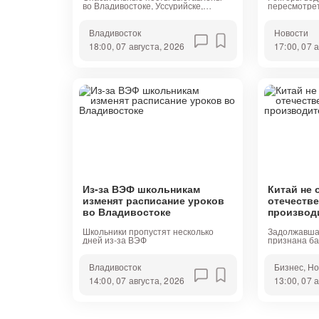
во Владивостоке, Уссурийске,
пересмотре
Дальнереченске, Находке,
победителе
Партизанске, Спасске-Дальнем
бюджетные м
Владивосток
Новости
18:00, 07 августа, 2026
17:00, 07 
Из-за ВЭФ школьникам
Китай не 
изменят расписание уроков
отечеств
во Владивостоке
производ
Школьники пропустят несколько
Задолжавша
дней из-за ВЭФ
признана б
Владивосток
Бизнес
, Н
14:00, 07 августа, 2026
13:00, 07 