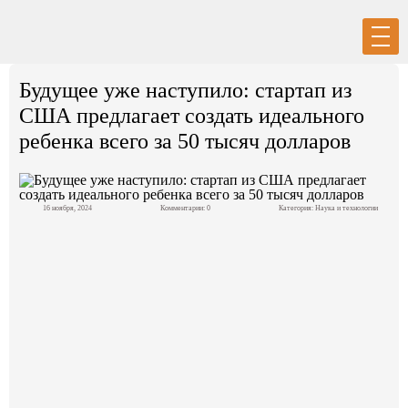
Вход
Регистрация
Будущее уже наступило: стартап из
США предлагает создать идеального
ребенка всего за 50 тысяч долларов
Политика
16 ноября, 2024
Комментарии: 0
Категория:
Наука и технологии
Экономика
Общество
События в мире
Спорт