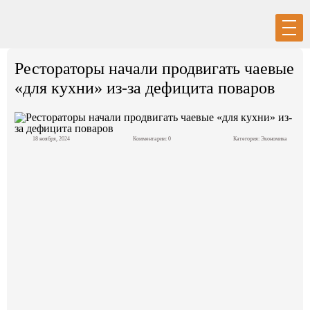
Вход
Регистрация
Рестораторы начали продвигать чаевые
«для кухни» из-за дефицита поваров
18 ноября, 2024
Комментарии: 0
Категория:
Экономика
Политика
Экономика
Общество
События в мире
Спорт