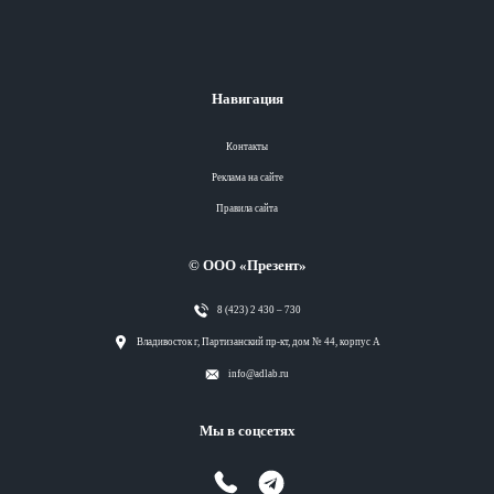
Навигация
Контакты
Реклама на сайте
Правила сайта
© ООО «Презент»
8 (423) 2 430 – 730
Разделы
Владивосток г, Партизанский пр-кт, дом № 44, корпус А
info@adlab.ru
Вся лента
Мы в соцсетях
Вся лента