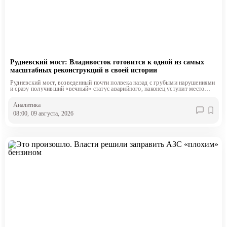
Рудневский мост: Владивосток готовится к одной из самых
масштабных реконструкций в своей истории
Рудневский мост, возведенный почти полвека назад с грубыми нарушениями
и сразу получивший «вечный» статус аварийного, наконец уступит место
современному четырехполосному сооружению.
Аналитика
08:00, 09 августа, 2026