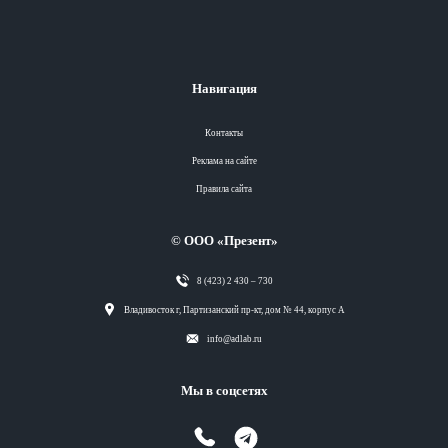
Навигация
Контакты
Реклама на сайте
Правила сайта
© ООО «Презент»
8 (423) 2 430 – 730
Разделы
Владивосток г, Партизанский пр-кт, дом № 44, корпус А
info@adlab.ru
Вся лента
Мы в соцсетях
Вся лента