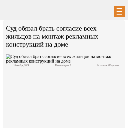
Вход
Регистрация
Суд обязал брать согласие всех
жильцов на монтаж рекламных
конструкций на доме
Политика
18 ноября, 2024
Комментарии: 0
Категория:
Общество
Экономика
Общество
События в мире
Спорт