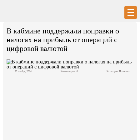
Вход
Регистрация
В кабмине поддержали поправки о
налогах на прибыль от операций с
цифровой валютой
Политика
20 ноября, 2024
Комментарии: 0
Категория:
Политика
Экономика
Общество
События в мире
Спорт