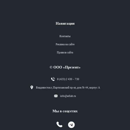
Навигация
Контакты
Реклама на сайте
Правила сайта
© ООО «Презент»
8 (423) 2 430 – 730
Разделы
Владивосток г, Партизанский пр-кт, дом № 44, корпус А
info@adlab.ru
Вся лента
Мы в соцсетях
Вся лента