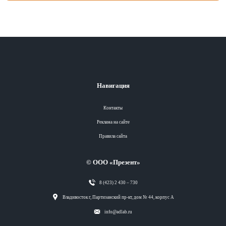
Навигация
Контакты
Реклама на сайте
Правила сайта
© ООО «Презент»
8 (423) 2 430 – 730
Разделы
Владивосток г, Партизанский пр-кт, дом № 44, корпус А
info@adlab.ru
Вся лента