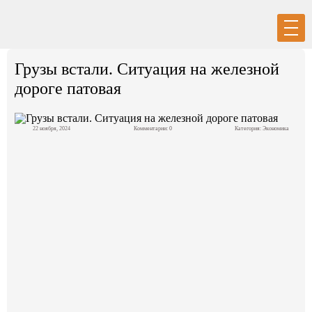
Вход
Регистрация
Грузы встали. Ситуация на железной
дороге патовая
22 ноября, 2024
Комментарии: 0
Категория:
Экономика
Политика
Экономика
Общество
События в мире
Спорт