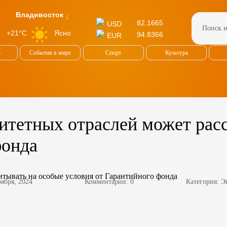
Владивосток
82.1665
USD
Ясно
+21°C
94.8366
EUR
о
События в мире
Спорт
Культура
итетных отраслей может рас
фонда
оября, 2024
Комментарии: 0
Категория:
Э