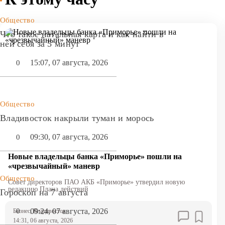
Общество
Что такое натальная карта и как найти в
ней себя за 5 минут
15:07, 07 августа, 2026
0
Общество
Владивосток накрыли туман и морось
09:30, 07 августа, 2026
0
Новые владельцы банка «Приморье» пошли на
«чрезвычайный» маневр
Общество
Совет директоров ПАО АКБ «Приморье» утвердил новую
редакцию Плана действий
Гороскоп на 7 августа
09:24, 07 августа, 2026
0
Бизнес
, Владивосток
14:31, 06 августа, 2026