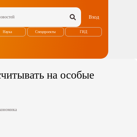
Вход
Наука
Спецпроекты
ГИД
считывать на особые
кономика