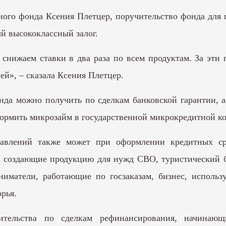
ного фонда Ксения Плетцер, поручительство фонда для
ый высококлассный залог.
 снижаем ставки в два раза по всем продуктам. За эти
й», – сказала Ксения Плетцер.
да можно получить по сделкам банковской гарантии, 
ормить микрозайм в государственной микрокредитной к
равлений также может при оформлении кредитных сре
, создающие продукцию для нужд СВО, туристический б
иниматели, работающие по госзаказам, бизнес, исполь
рья.
тельства по сделкам рефинансирования, начинающи