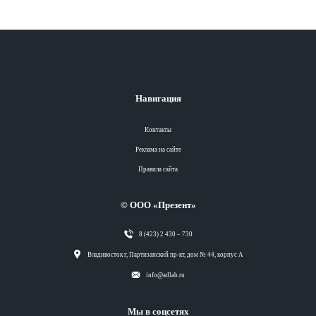
Навигация
Контакты
Реклама на сайте
Правила сайта
© ООО «Презент»
8 (423) 2 430 – 730
Разделы
Владивосток г, Партизанский пр-кт, дом № 44, корпус А
info@adlab.ru
Вся лента
Мы в соцсетях