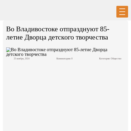
Вход
Регистрация
Во Владивостоке отпразднуют 85-
летие Дворца детского творчества
25 ноября, 2024
Комментарии: 0
Категория:
Общество
Политика
Экономика
Общество
События в мире
Спорт