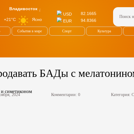
Владивосток
82.1665
USD
Ясно
+21°C
94.8366
EUR
о
События в мире
Спорт
Культура
родавать БАДы с мелатонино
оября, 2024
Комментарии: 0
Категория:
О