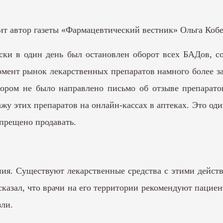
ит автор газеты «Фармацевтический вестник» Ольга Коб
ски в один день был остановлен оборот всех БАДов, с
мент рынок лекарственных препаратов намного более за
тором не было направлено письмо об отзыве препарат
жу этих препаратов на онлайн-кассах в аптеках. Это од
апрещено продавать.
я. Существуют лекарственные средства с этими действ
сказал, что врачи на его территории рекомендуют пацие
зли.