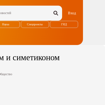
Вход
Наука
Спецпроекты
ГИД
м и симетиконом
бщество