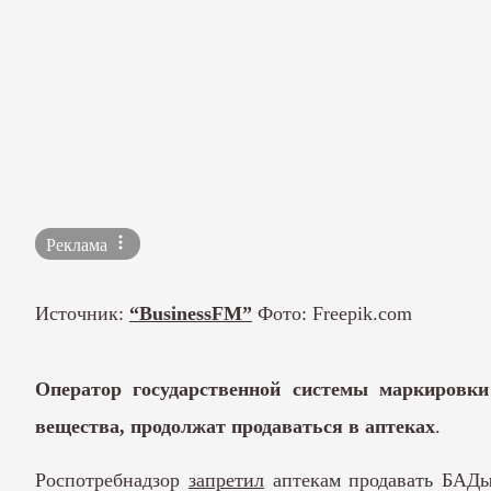
Реклама
Источник:
“BusinessFM”
Фото: Freepik.com
Оператор государственной системы маркировк
вещества, продолжат продаваться в аптеках
.
Роспотребнадзор
запретил
аптекам продавать БАДы 