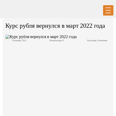
Вход
Регистрация
Курс рубля вернулся в март 2022 года
26 ноября, 2024
Комментарии: 0
Категория:
Экономика
Политика
Экономика
Общество
События в мире
Спорт