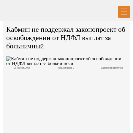
Вход
Регистрация
Кабмин не поддержал законопроект об
освобождении от НДФЛ выплат за
больничный
Политика
28 ноября, 2024
Комментарии: 0
Категория:
Политика
Экономика
Общество
События в мире
Спорт