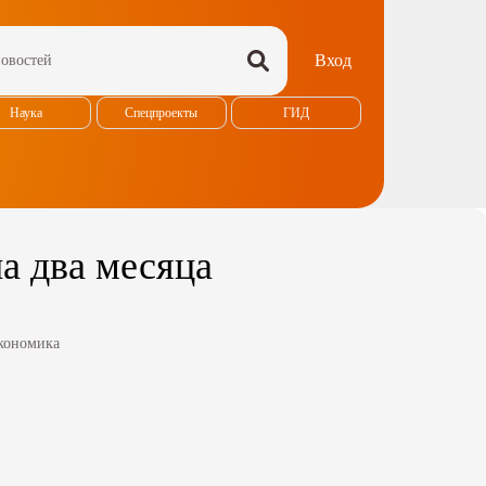
Вход
Наука
Спецпроекты
ГИД
на два месяца
кономика