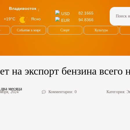
Владивосток
82.1665
USD
Ясно
+19°C
94.8366
EUR
о
События в мире
Спорт
Культура
ет на экспорт бензина всего 
оября, 2024
Комментарии: 0
Категория:
Э