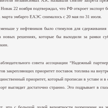
тавители независимых АЗС называли снятие запрета пре
Новак 22 ноября подтверждал, что РФ откроет экспорт бе
1 марта эмбарго ЕАЭС снималось с 20 мая по 31 июля.
м меньше у нефтяников было стимулов для сдерживания 
в новых решениях, которые бы выходили за рамки суб
шкин.
 наблюдательного совета ассоциации “Надежный партнер
ов закрепляющих приоритет поставок топлива на внутре
динственный приоритет, который прописан в уставе и в
порт выглядит достаточно странно. Это подрывает в гл
ет, что с большой долей вероятности разрешение на эк