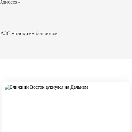
«Одиссея»
ь АЗС «плохим» бензином