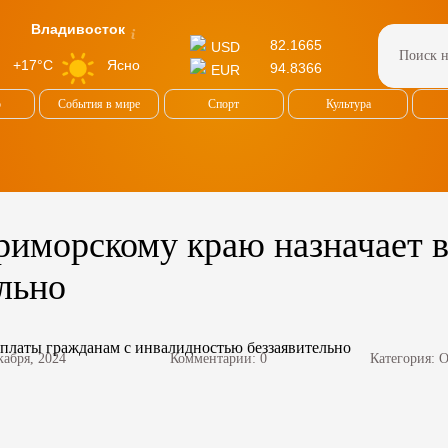
Владивосток
82.1665
USD
Ясно
+17°C
94.8366
EUR
о
События в мире
Спорт
Культура
риморскому краю назначает 
льно
кабря, 2024
Комментарии: 0
Категория:
О