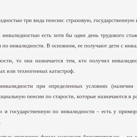
идностью три вида пенсии: страховую, государственную 
с инвалидностью есть хотя бы один день трудового стаж
ия по инвалидности. В основном, ее получают дети с инв
ости, то она назначается тем, кто получил инвалидн
ых или техногенных катастроф.
инвалидности при определенных условиях (наличии
социальную пенсии по старости, которые назначаются в р
ти и государственную по инвалидности – есть у примо
.
стью отделение фонда назначает беззаявительно – на 