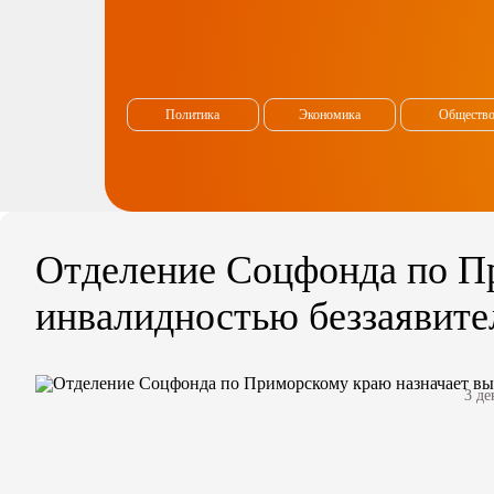
Политика
Экономика
Обществ
Отделение Соцфонда по П
инвалидностью беззаявите
3 де