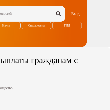
Вход
Наука
Спецпроекты
ГИД
выплаты гражданам с
бщество