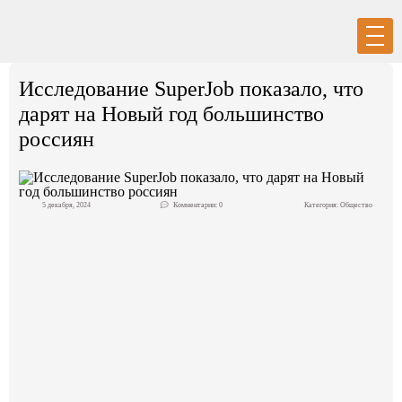
Вход
Регистрация
Исследование SuperJob показало, что
дарят на Новый год большинство
россиян
Политика
5 декабря, 2024
Комментарии: 0
Категория:
Общество
Экономика
Общество
События в мире
Спорт