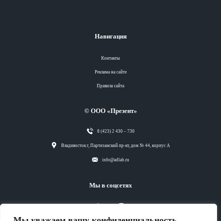
Навигация
Контакты
Реклама на сайте
Правила сайта
© ООО «Презент»
8 (423) 2 430 – 730
Разделы
Владивосток г, Партизанский пр-кт, дом № 44, корпус А
info@adlab.ru
Вся лента
Мы в соцсетях
Вся лента
Мы уважаем вашу конфиденциальность