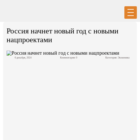
Вход
Регистрация
Россия начнет новый год с новыми
нацпроектами
6 декабря, 2024
Комментарии: 0
Категория:
Экономика
Политика
Экономика
Общество
События в мире
Спорт