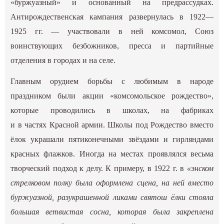
«буржуазный» и основанный на предрассудках.
Антирождественская кампания развернулась в 1922—
1925 гг. — участвовали в ней комсомол, Союз
воинствующих безбожников, пресса и партийные
отделения в городах и на селе.
Главным орудием борьбы с любимым в народе
праздником были акции «комсомольское рождество»,
которые проводились в школах, на фабриках
и в частях Красной армии. Школы под Рождество вместо
ёлок украшали пятиконечными звёздами и гирляндами
красных флажков. Иногда на местах проявлялся весьма
творческий подход к делу. К примеру, в 1922 г. в
«энском
стрелковом полку была оформлена сцена, на ней вместо
буржуазной, разукрашенной ликами святош ёлки стояла
большая ветвистая сосна, которая была закреплена