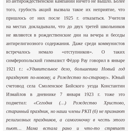
из антирождественской кампании ничего не вышло. Более
того, грубость акций вызвала такое их неприятие, что
пришлось от них после 1925 г. отказаться. Учителя
на местах докладывали, что до двух третей школьников
не являются в рождественские дни на вечера и беседы
антирелигиозного содержания. Даже среди коммунистов
встречалось немало «отступников». О таких
симферопольский гимназист Фёдор Рау говорил в январе
1921 г.:
«Удивительное дело, большевики Новый год
празднуют по-новому, а Рождество по-старому»
. Юный
счетовод села Смоленское Бийского уезда Константин
Измайлов в дневнике 7 января 1923 г. тоже это
подметил:
«Сегодня (…) Рождество Христово,
старинный праздник, но наши члены РКП (б) не признают
религиозных праздников, а самогоночку в честь этого
пьют… Мама встала рано и что-то стряпает