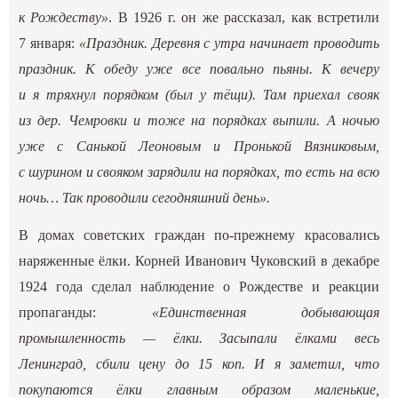
к Рождеству»
. В 1926 г. он же рассказал, как встретили
7 января:
«Праздник. Деревня с утра начинает проводить
праздник. К обеду уже все повально пьяны. К вечеру
и я тряхнул порядком (был у тёщи). Там приехал свояк
из дер. Чемровки и тоже на порядках выпили. А ночью
уже с Санькой Леоновым и Пронькой Вязниковым,
с шурином и свояком зарядили на порядках, то есть на всю
ночь… Так проводили сегодняшний день».
В домах советских граждан по-прежнему красовались
наряженные ёлки. Корней Иванович Чуковский в декабре
1924 года сделал наблюдение о Рождестве и реакции
пропаганды:
«Единственная добывающая
промышленность — ёлки. Засыпали ёлками весь
Ленинград, сбили цену до 15 коп. И я заметил, что
покупаются ёлки главным образом маленькие,