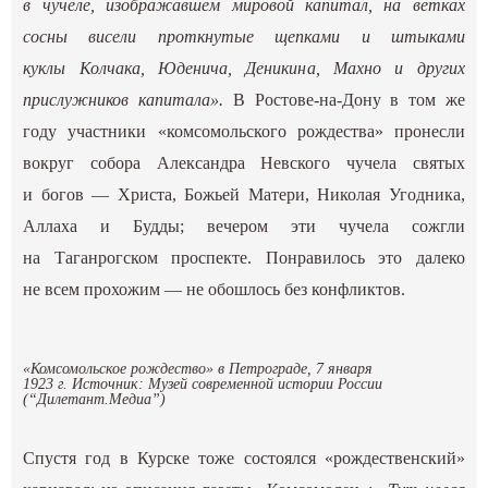
в чучеле, изображавшем мировой капитал, на ветках
сосны висели проткнутые щепками и штыками
куклы Колчака, Юденича, Деникина, Махно и других
прислужников капитала».
В Ростове-на-Дону в том же
году участники «комсомольского рождества» пронесли
вокруг собора Александра Невского чучела святых
и богов — Христа, Божьей Матери, Николая Угодника,
Аллаха и Будды; вечером эти чучела сожгли
на Таганрогском проспекте. Понравилось это далеко
не всем прохожим — не обошлось без конфликтов.
«Комсомольское рождество» в Петрограде, 7 января
1923 г. Источник: Музей современной истории России
(“Дилетант.Медиа”)
Спустя год в Курске тоже состоялся «рождественский»