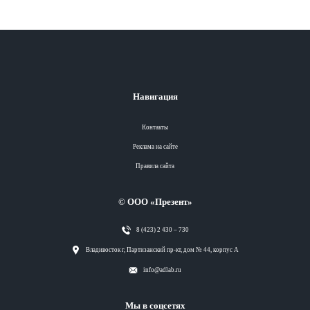
Навигация
Контакты
Реклама на сайте
Правила сайта
© ООО «Презент»
8 (423) 2 430 – 730
Разделы
Владивосток г, Партизанский пр-кт, дом № 44, корпус А
info@adlab.ru
Вся лента
Мы в соцсетях