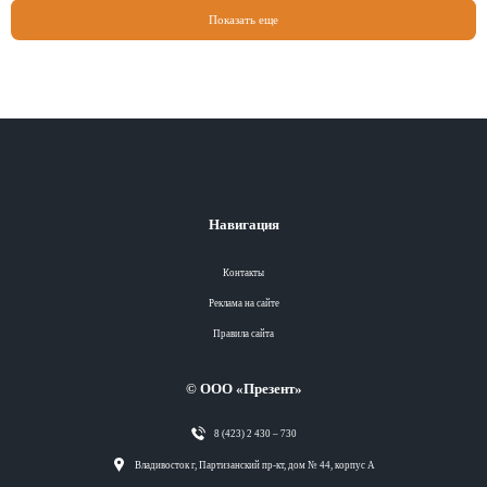
Показать еще
Навигация
Контакты
Реклама на сайте
Правила сайта
© ООО «Презент»
8 (423) 2 430 – 730
Разделы
Владивосток г, Партизанский пр-кт, дом № 44, корпус А