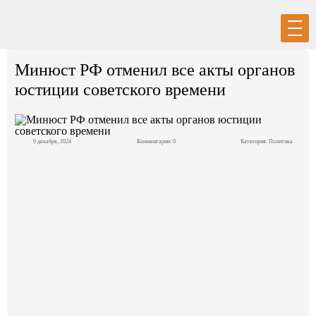
Вход
Регистрация
Минюст РФ отменил все акты органов
юстиции советского времени
9 декабря, 2024
Комментарии: 0
Категория:
Политика
Политика
Экономика
Общество
События в мире
Спорт