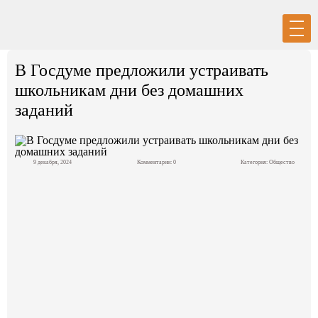
Вход
Регистрация
В Госдуме предложили устраивать
школьникам дни без домашних
заданий
Политика
9 декабря, 2024
Комментарии: 0
Категория:
Общество
Экономика
Общество
События в мире
Спорт