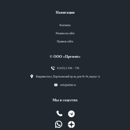
Навигация
Контакты
Реклама на сайте
Правила сайта
© ООО «Презент»
8 (423) 2 430 – 730
Разделы
Владивосток г, Партизанский пр-кт, дом № 44, корпус А
info@adlab.ru
Вся лента
Мы в соцсетях
Вся лента
Вся лента