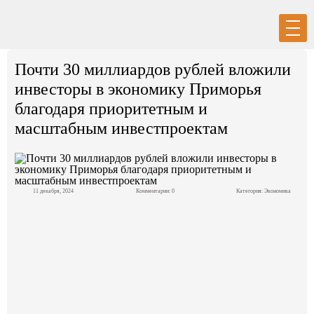
Вход
Регистрация
Почти 30 миллиардов рублей вложили
инвесторы в экономику Приморья
благодаря приоритетным и
масштабным инвестпроектам
Политика
Экономика
11 декабря, 2024
Комментарии: 0
Категория:
Экономика
Общество
События в мире
Спорт