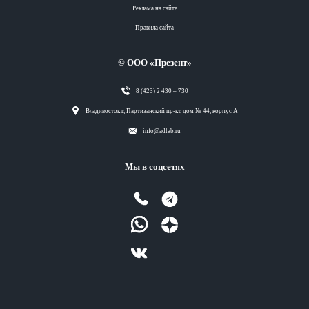
Реклама на сайте
Правила сайта
© ООО «Презент»
8 (423) 2 430 – 730
Разделы
Владивосток г, Партизанский пр-кт, дом № 44, корпус А
info@adlab.ru
Вся лента
Мы в соцсетях
Вся лента
Вся лента
Вся лента
Вся лента