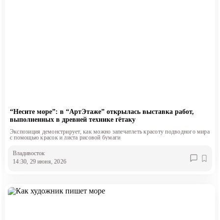
“Несите море”: в “АртЭтаже” открылась выставка работ,
выполненных в древней технике гётаку
Экспозиция демонстрирует, как можно запечатлеть красоту подводного мира
с помощью красок и листа рисовой бумаги
Владивосток
14:30, 29 июня, 2026