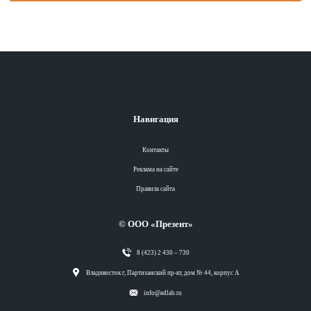
Навигация
Контакты
Реклама на сайте
Правила сайта
© ООО «Презент»
8 (423) 2 430 – 730
Разделы
Владивосток г, Партизанский пр-кт, дом № 44, корпус А
info@adlab.ru
Вся лента