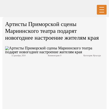
Вход
Регистрация
Артисты Приморской сцены
Мариинского театра подарят
новогоднее настроение жителям края
Политика
13 декабря, 2024
Комментарии: 0
Категория:
Культура
Экономика
Общество
События в мире
Спорт